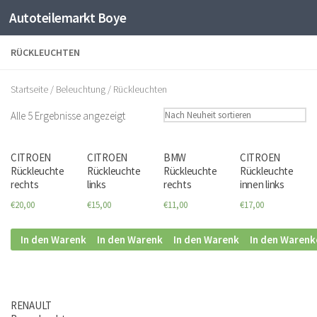
Autoteilemarkt Boye
Zum Inhalt springen
RÜCKLEUCHTEN
Startseite
/
Beleuchtung
/ Rückleuchten
Alle 5 Ergebnisse angezeigt
CITROEN
CITROEN
BMW
CITROEN
Rückleuchte
Rückleuchte
Rückleuchte
Rückleuchte
rechts
links
rechts
innen links
€20,00
€15,00
€11,00
€17,00
In den Warenkorb
In den Warenkorb
In den Warenkorb
In den Warenk
RENAULT