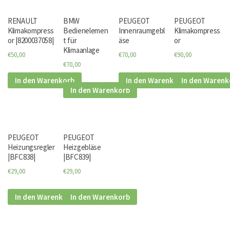
RENAULT
BMW
PEUGEOT
PEUGEOT
Klimakompress
Bedienelemen
Innenraumgebl
Klimakompress
or |8200037058|
t für
äse
or
Klimaanlage
€50,00
€70,00
€90,00
€70,00
In den Warenkorb
In den Warenkorb
In den Warenk
In den Warenkorb
PEUGEOT
PEUGEOT
Heizungsregler
Heizgebläse
|BFC838|
|BFC839|
€29,00
€29,00
In den Warenkorb
In den Warenkorb