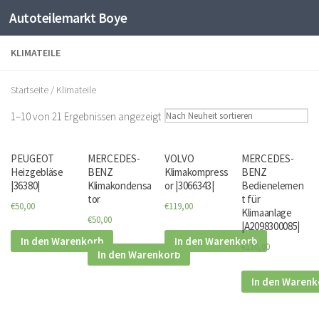
Autoteilemarkt Boye
Zum Inhalt springen
KLIMATEILE
Startseite
/ Klimateile
1–10 von 21 Ergebnissen angezeigt
PEUGEOT
MERCEDES-
VOLVO
MERCEDES-
Heizgebläse
BENZ
Klimakompress
BENZ
|36380|
Klimakondensa
or |3066343|
Bedienelemen
tor
t für
€50,00
€119,00
Klimaanlage
€50,00
|A2098300085|
In den Warenkorb
In den Warenkorb
€110,00
In den Warenkorb
In den Warenk