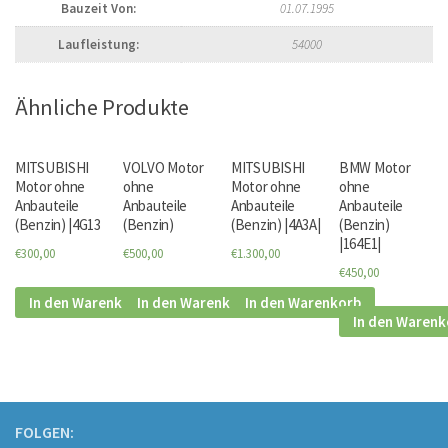
Bauzeit Von:
01.07.1995
Laufleistung:
54000
Ähnliche Produkte
MITSUBISHI
VOLVO Motor
MITSUBISHI
BMW Motor
Motor ohne
ohne
Motor ohne
ohne
Anbauteile
Anbauteile
Anbauteile
Anbauteile
(Benzin) |4G13
(Benzin)
(Benzin) |4A3A|
(Benzin)
|164E1|
€300,00
€500,00
€1.300,00
€450,00
In den Warenkorb
In den Warenkorb
In den Warenkorb
In den Warenk
FOLGEN: