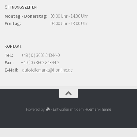
ÖFFNUNGSZEITEN:
Montag - Donerstag:
08.00 Uhr - 14.30 Uhr
Freitag:
08.00 Uhr - 13:00 Uhr
KONTAKT:
Tel.:
+49 ( 0 ) 3603 84344-0
Fax.:
+49 ( 0 ) 3603 84344-2
E-Mail:
autoteilemarkt@t-online.de
Powered by
- Entworfen mit dem
Hueman-Theme